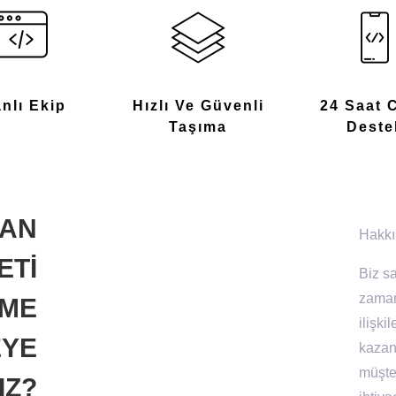
anlı Ekip
Hızlı Ve Güvenli
24 Saat 
Taşıma
Deste
MAN
Hakkı
ETİ
Biz sa
zaman
İME
ilişki
YE
kazan
müşter
IZ?