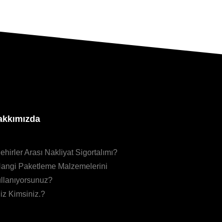
akkımızda
ehirler Arası Nakliyat Sigortalımı?
angi Paketleme Malzemelerini
llanıyorsunuz?
iz Kimsiniz.?