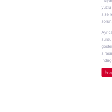
ihtiya
yüzlü
size r
soruns
Ayrıc
sürdür
göste
sırası
indir
İlet