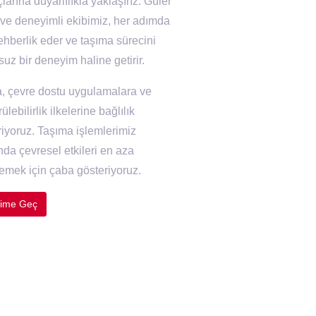
çlarına duyarlılıkla yaklaşırız. Güler
 ve deneyimli ekibimiz, her adımda
ehberlik eder ve taşıma sürecini
uz bir deneyim haline getirir.
a, çevre dostu uygulamalara ve
ülebilirlik ilkelerine bağlılık
riyoruz. Taşıma işlemlerimiz
nda çevresel etkileri en aza
gemek için çaba gösteriyoruz.
işime Geç