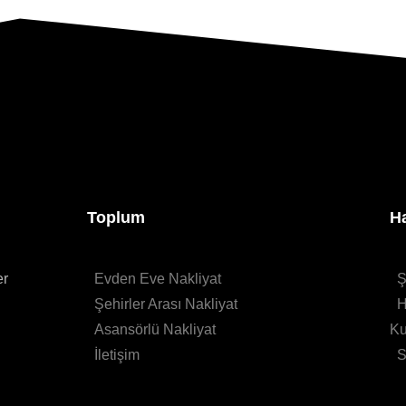
Toplum
H
er
Evden Eve Nakliyat
Ş
Şehirler Arası Nakliyat
H
Asansörlü Nakliyat
Ku
İletişim
S